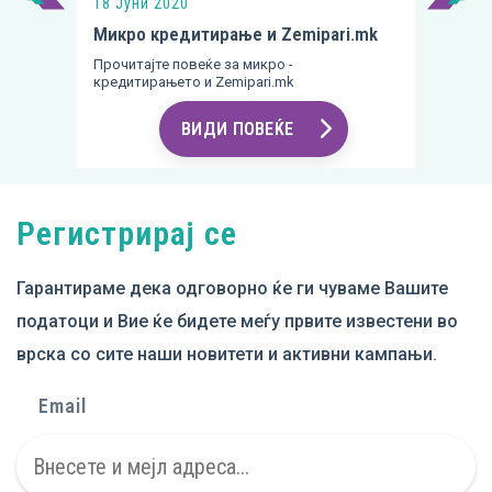
18 Јуни 2020
Микро кредитирање и Zemipari.mk
Прочитајте повеќе за микро -
кредитирањето и Zemipari.mk
ВИДИ ПОВЕЌЕ
Item
2
of
Регистрирај се
4
Гарантираме дека одговорно ќе ги чуваме Вашите
податоци и Вие ќе бидете меѓу првите известени во
врска со сите наши новитети и активни кампањи.
Email