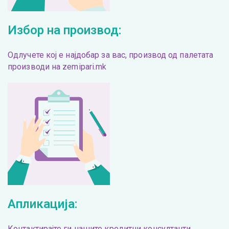
Избор на производ:
Одлучете коj е најдобар за вас, производ од палетата
производи на zemipari.mk
Апликација:
Контактирајте ги нашите кредитни консултанти,