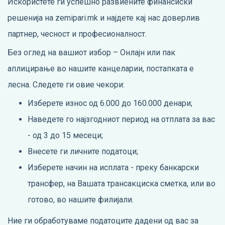
Искористете ги успешно развиените финансиски
решенија на zemipari.mk и најдете кај нас доверлив
партнер, чесност и професионалност.
Без оглед на вашиот избор – Онлајн или пак
аплицирање во нашите канцеларии, постапката е
лесна. Следете ги овие чекори:
Изберете износ од 6.000 до 160.000 денари;
Наведете го најзгодниот период на отплата за вас
- од 3 до 15 месеци;
Внесете ги личните податоци;
Изберете начин на исплата - преку банкарски
трансфер, на Вашата трансакциска сметка, или во
готово, во нашите филијали.
Ние ги обработуваме податоците дадени од вас за