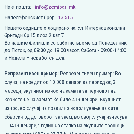
На е-пошта:
info@zemipari.mk
На телефонскиот број:
13 515
Нашето седиште е лоцирано на: Ул. Интернационални
бригади бр.15 влез 2 кат 7
Во нашите филијали со работно време од Понеделник
до Петок, од
09:00
до
19:00
часот. Сабота -
09:00-14:00
и Недела –
неработен ден
.
Репрезентивен пример:
Репрезентивен пример: Во
случај на кредит од 10 000 денари за период од 3
месеци, вкупниот износ на камата за периодот на
користење на заемот ќе биде 419 денари. Вкупниот
износ, во случај на правилно исполнување на сите
обврски од договорот за заем, во овој случај изнесува
10419 денари,а годишна стапка на вкупните трошоци