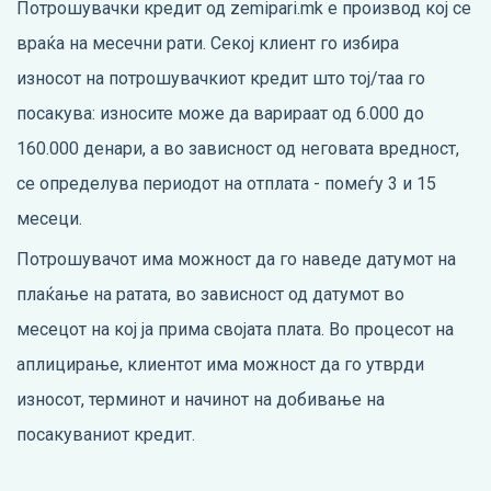
Потрошувачки кредит од zemipari.mk е производ кој се
враќа на месечни рати. Секој клиент го избира
износот на потрошувачкиот кредит што тој/таа го
посакува: износите може да варираат од 6.000 до
160.000 денари, а во зависност од неговата вредност,
се определува периодот на отплата - помеѓу 3 и 15
месеци.
Потрошувачот има можност да го наведе датумот на
плаќање на ратата, во зависност од датумот во
месецот на кој ја прима својата плата. Во процесот на
аплицирање, клиентот има можност да го утврди
износот, терминот и начинот на добивање на
посакуваниот кредит.