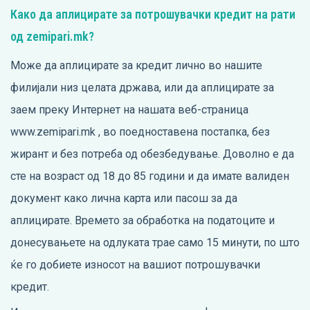
Како да аплицирате за потрошувачки кредит на рати
од zemipari.mk?
Може да аплицирате за кредит лично во нашите
филијали низ целата држава, или да аплицирате за
заем преку Интернет на нашата веб-страница
www.zemipari.mk
, во поедноставена постапка, без
жирант и без потреба од обезбедување. Доволно е да
сте на возраст од 18 до 85 години и да имате валиден
документ како лична карта или пасош за да
аплицирате. Времето за обработка на податоците и
донесувањете на одлуката трае само 15 минути, по што
ќе го добиете износот на вашиот потрошувачки
кредит.