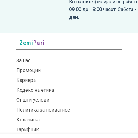
Во нашите филијали со работ
09:00
до
19:00
часот. Сабота -
ден
.
Zemi
Pari
За нас
Промоции
Кариера
Кодекс на етика
Општи услови
Политика за приватност
Колачиња
Тарифник