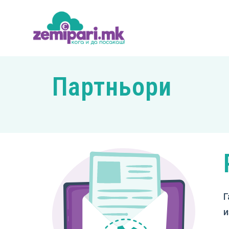
Партньори
Г
и