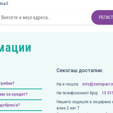
mail
РЕГИСТ
мации
Секогаш достапни:
требни?
На е-пошта:
info@zemipari.
На телефонскиот број:
13 51
ам за кредит?
Нашето седиште е лоцирано н
одобрен/а?
влез 2 кат 7