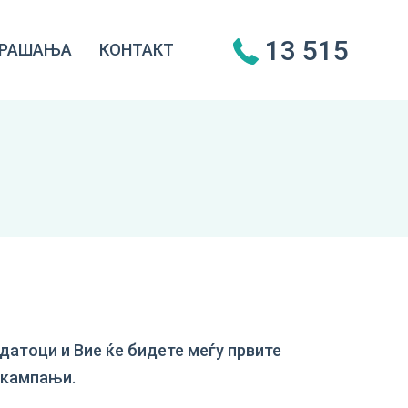
13 515
РАШАЊА
КОНТАКТ
датоци и Вие ќе бидете меѓу првите
и кампањи.